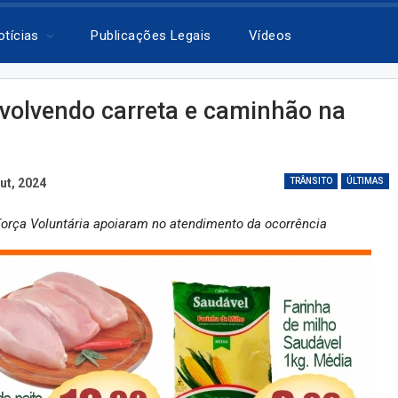
otícias
Publicações Legais
Vídeos
nvolvendo carreta e caminhão na
ut, 2024
TRÂNSITO
ÚLTIMAS
 Força Voluntária apoiaram no atendimento da ocorrência