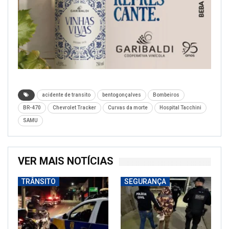
acidente de transito
bentogonçalves
Bombeiros
BR-470
Chevrolet Tracker
Curvas da morte
Hospital Tacchini
SAMU
VER MAIS NOTÍCIAS
TRÂNSITO
SEGURANÇA