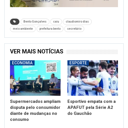
Bento Gonçalves
caiu
claudiomiro dias
meio ambiente
prefeitura bento
secretário
VER MAIS NOTÍCIAS
ECONOMIA
ESPORTE
Supermercados ampliam
Esportivo empata com a
disputa pelo consumidor
APAFUT pela Série A2
diante de mudanças no
do Gauchão
consumo