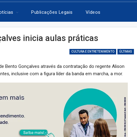
otícias
Publicações Legais
Vídeos
lves inicia aulas práticas
CULTURA E ENTRETENIMENTO
ÚLTIMAS
l de Bento Gonçalves através da contratação do regente Alison
es, inclusive com a figura líder da banda em marcha, a mor.