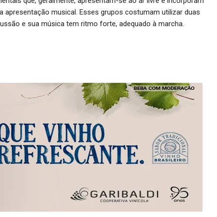
ntais que, geralmente, apresentam-se ao ar livre e incorporam
a apresentação musical. Esses grupos costumam utilizar duas
cussão e sua música tem ritmo forte, adequado à marcha.