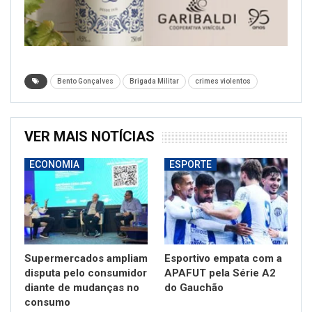
Bento Gonçalves
Brigada Militar
crimes violentos
VER MAIS NOTÍCIAS
ECONOMIA
ESPORTE
Supermercados ampliam
Esportivo empata com a
disputa pelo consumidor
APAFUT pela Série A2
diante de mudanças no
do Gauchão
consumo