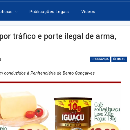
otícias
Publicações Legais
Vídeos
or tráfico e porte ilegal de arma,
4
SEGURANÇA
ÚLTIMAS
 conduzidos à Penitenciária de Bento Gonçalves