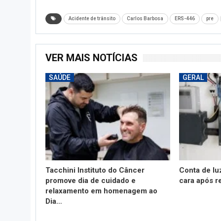
Acidente de trânsito
Carlos Barbosa
ERS-446
pre
VER MAIS NOTÍCIAS
SAÚDE
GERAL
Tacchini Instituto do Câncer
Conta de lu
promove dia de cuidado e
cara após r
relaxamento em homenagem ao
Dia…