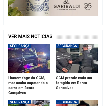
VER MAIS NOTÍCIAS
SEGURANÇA
SEGURANÇA
Homem foge da GCM,
GCM prende mais um
mas acaba capotando o
foragido em Bento
carro em Bento
Gonçalves
Gonçalves
SEGURANÇA
SEGURANÇA