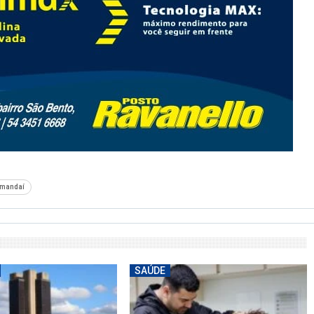
amandaí
SAÚDE