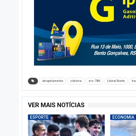
atropelamento
cidreira
ers-786
Litoral Norte
tr
VER MAIS NOTÍCIAS
ESPORTE
ECONOMIA