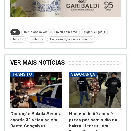
Bento Gonçalves
Envelhecimento
eugenia ligoski
habvita
mulheres
transformações nas mulheres
VER MAIS NOTÍCIAS
TRÂNSITO
SEGURANÇA
Operação Balada Segura
Homem de 69 anos é
aborda 31 veículos em
preso por homicídio no
Bento Gonçalves
bairro Licorsul, em