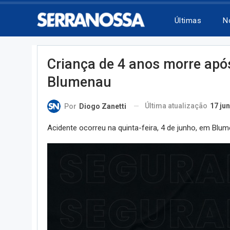
Últimas
N
Criança de 4 anos morre após
Blumenau
Última atualização
17 jun
Por
Diogo Zanetti
Acidente ocorreu na quinta-feira, 4 de junho, em Blu