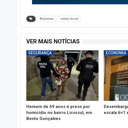
Blumenau
caxias do sul
VER MAIS NOTÍCIAS
SEGURANÇA
ECONOMIA
Homem de 69 anos é preso por
Desembarga
homicídio no bairro Licorsul, em
escala 6×1 
Bento Gonçalves