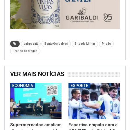
bairro zatt
Bento Gonçalves
Brigada Militar
Prisão
Tráfico de drogas
VER MAIS NOTÍCIAS
ECONOMIA
ESPORTE
Supermercados ampliam
Esportivo empata com a