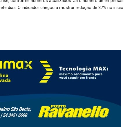
crise, conforme números atualizados. Já o número de empresas
sete dias. O indicador chegou a mostrar redução de 37% no início