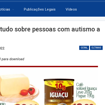
otícias
Publicações Legais
Vídeos
studo sobre pessoas com autismo a
022
GERAL
ÚLTIMAS
l para download