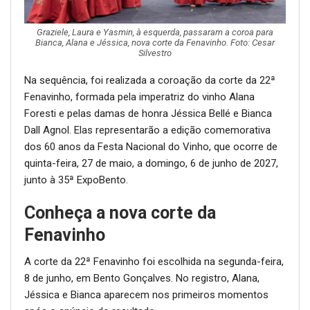
Fenavinho valorizou tradição e
história
A coordenadora da 21ª Fenavinho,
Ana Maria de Paris
Possamai
, destacou o sentimento de gratidão ao
encerrar mais uma edição da festa. Segundo ela, a
Fenavinho preserva a história e segue escrevendo novos
capítulos no coração da Serra Gaúcha.
Ana Maria também citou iniciativas como o livreto
escolar voltado à valorização da história da festa, os
Jogos Coloniais
e a mudança de local do Vinho
Encanado e do Desfile Cultural. “A troca de local do
Desfile e do Vinho Encanado foi um passo ousado, mas
que se provou um acerto”, afirmou a coordenadora.
Lideranças celebram resultados
O presidente do Centro da Indústria, Comércio e
Serviços de Bento Gonçalves (CIC-BG),
Daniel Panizzi
,