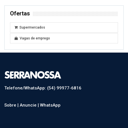
ExpoBento
Fenavinho