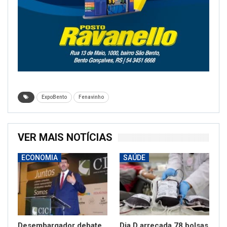
Foresti e pelas damas de honra Jéssica Bellé e Bianca
Dall Agnol. Elas representarão a edição comemorativa
dos 60 anos da Festa Nacional do Vinho, que ocorre de
quinta-feira, 27 de maio, a domingo, 6 de junho de 2027,
junto à 35ª ExpoBento.
Conheça a nova corte da
Fenavinho
A corte da 22ª Fenavinho foi escolhida na segunda-feira,
8 de junho, em Bento Gonçalves. No registro, Alana,
Jéssica e Bianca aparecem nos primeiros momentos
após o anúncio do resultado.