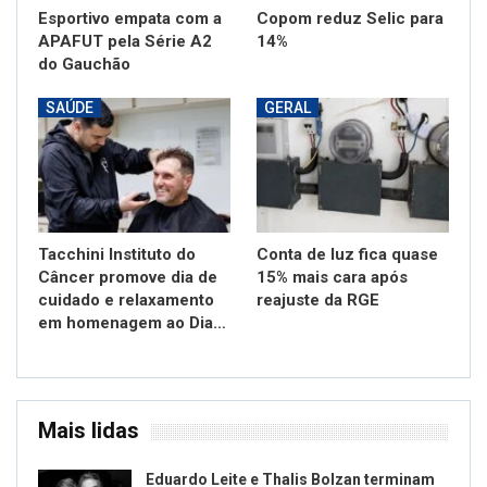
Esportivo empata com a
Copom reduz Selic para
APAFUT pela Série A2
14%
do Gauchão
SAÚDE
GERAL
Tacchini Instituto do
Conta de luz fica quase
Câncer promove dia de
15% mais cara após
cuidado e relaxamento
reajuste da RGE
em homenagem ao Dia…
Mais lidas
Eduardo Leite e Thalis Bolzan terminam