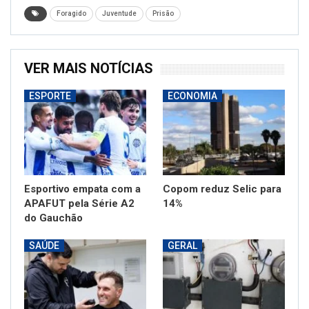
Foragido
Juventude
Prisão
VER MAIS NOTÍCIAS
ESPORTE
ECONOMIA
Esportivo empata com a
Copom reduz Selic para
APAFUT pela Série A2
14%
do Gauchão
SAÚDE
GERAL