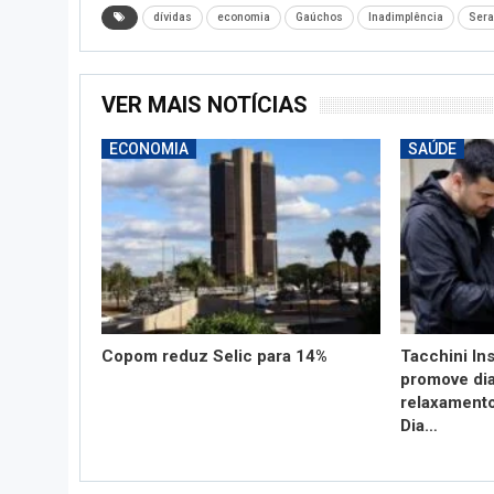
dívidas
economia
Gaúchos
Inadimplência
Ser
VER MAIS NOTÍCIAS
ECONOMIA
SAÚDE
Copom reduz Selic para 14%
Tacchini In
promove dia
relaxament
Dia…