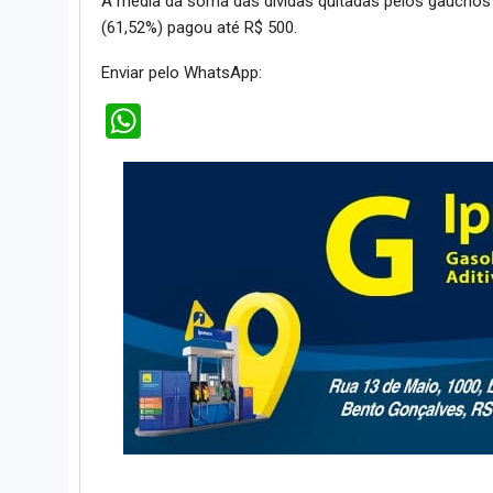
A média da soma das dívidas quitadas pelos gaúchos 
(61,52%) pagou até R$ 500.
Enviar pelo WhatsApp:
WhatsApp