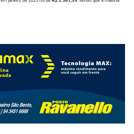
em janeiro de 2025 foi de
R$ 2.367,59
, sendo que a maioria