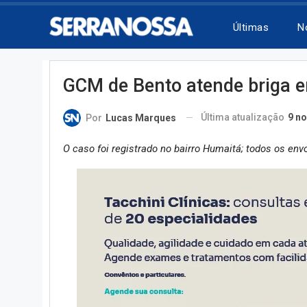
Últimas
N
GCM de Bento atende briga en
Última atualização
9 no
Por
Lucas Marques
O caso foi registrado no bairro Humaitá; todos os env