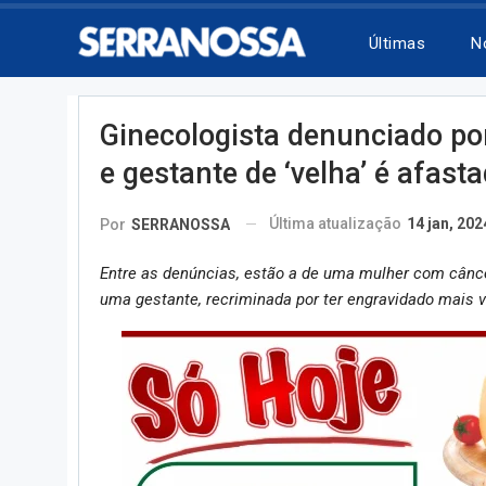
Últimas
N
Ginecologista denunciado por
e gestante de ‘velha’ é afast
Última atualização
14 jan, 202
Por
SERRANOSSA
Entre as denúncias, estão a de uma mulher com câncer
uma gestante, recriminada por ter engravidado mais 