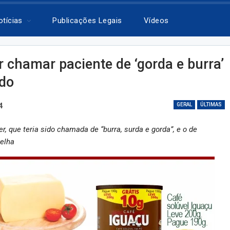
otícias
Publicações Legais
Vídeos
 chamar paciente de ‘gorda e burra’
ado
4
GERAL
ÚLTIMAS
, que teria sido chamada de “burra, surda e gorda”, e o de
velha