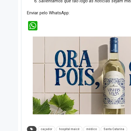
Salientamos que tão logo as notícias sejam me
Enviar pelo WhatsApp:
WhatsApp
caçador
hospital maicé
médico
Santa Catarina