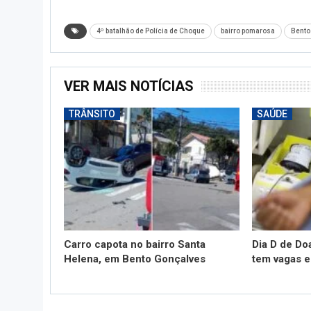
4º batalhão de Polícia de Choque
bairro pomarosa
Bento
VER MAIS NOTÍCIAS
TRÂNSITO
SAÚDE
Carro capota no bairro Santa
Dia D de Do
Helena, em Bento Gonçalves
tem vagas 