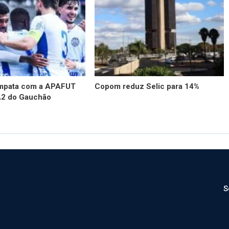
empata com a APAFUT
Copom reduz Selic para 14%
A2 do Gauchão
S