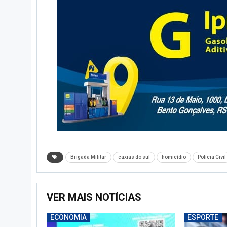
Brigada Militar
caxias do sul
homicídio
Polícia Civil
VER MAIS NOTÍCIAS
ECONOMIA
ESPORTE