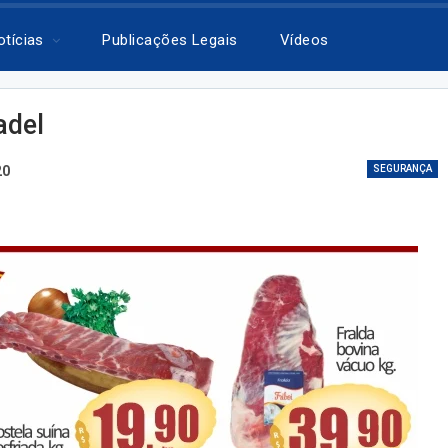
otícias
Publicações Legais
Vídeos
adel
20
SEGURANÇA