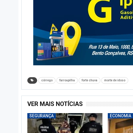
córrego
farroupilha
forte chuva
morte de idoso
VER MAIS NOTÍCIAS
SEGURANÇA
ECONOMIA