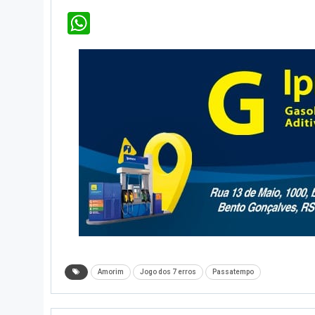
WhatsApp
Amorim
Jogo dos 7 erros
Passatempo