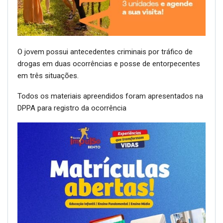
Foto: 4º BPChq
Durante operação de rotina na tarde de segunda-feira,
26/08, as equipes do 4º Batalhão de Polícia de Choque
(4º BPChq) realizaram a prisão de um homem, de 18
anos, por tráfico de drogas no bairro Jardim Glória, em
Bento Gonçalves.
Na ação, um indivíduo foi detido e conduzido para a
Delegacia de Polícia de Pronto Atendimento (DPPA).
Além da prisão, foram apreendidas 52 porções de crack,
totalizando 8,9 gramas, uma porção de crack de 5,95
gramas, uma porção de maconha de 1,84 gramas, uma
máquina de cartão de crédito, R$ 894 em moeda
corrente, dois telefones celulares e um rolo de papel