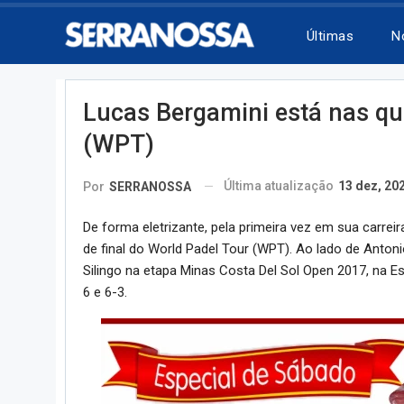
Últimas
N
Lucas Bergamini está nas qua
(WPT)
Última atualização
13 dez, 20
Por
SERRANOSSA
De forma eletrizante, pela primeira vez em sua carre
de final do World Padel Tour (WPT). Ao lado de Anton
Silingo na etapa Minas Costa Del Sol Open 2017, na Esp
6 e 6-3.