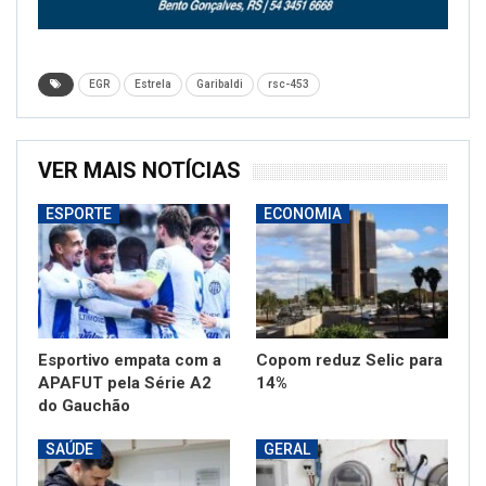
EGR
Estrela
Garibaldi
rsc-453
VER MAIS NOTÍCIAS
ESPORTE
ECONOMIA
Esportivo empata com a
Copom reduz Selic para
APAFUT pela Série A2
14%
do Gauchão
SAÚDE
GERAL