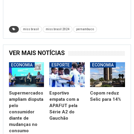
miss brasil
miss brasil 2024
pernambuco
VER MAIS NOTÍCIAS
ECONOMIA
ESPORTE
ECONOMIA
Supermercados
Esportivo
Copom reduz
ampliam disputa
empata com a
Selic para 14%
pelo
APAFUT pela
consumidor
Série A2 do
diante de
Gauchão
mudanças no
consumo