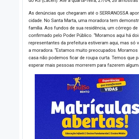
do RS (Lacen). Até a quarta-feira, 27/04, 26 amostra
As denúncias que chegaram até o SERRANOSSA aponta
cidade. No Santa Marta, uma moradora tem demonst
família. Aos fundos de sua residência, um córrego de
confirmado pelo Poder Público. “Moramos aqui há doi
representantes da prefeitura estiveram aqui, mas só 
a moradora. “Estamos muito preocupados. Moramos 
casa não podemos ficar de roupa curta. Temos que pa
esperar mais pessoas morrerem para fazerem alguma