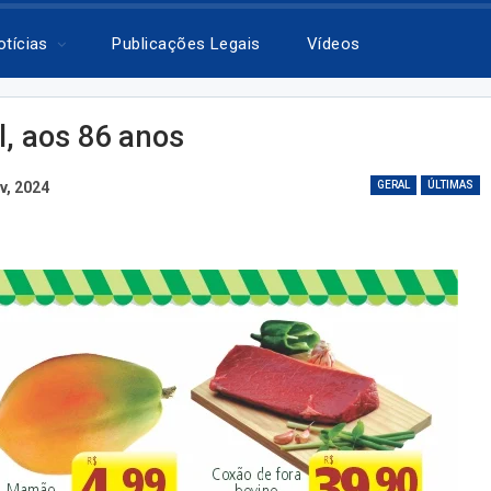
otícias
Publicações Legais
Vídeos
l, aos 86 anos
v, 2024
GERAL
ÚLTIMAS