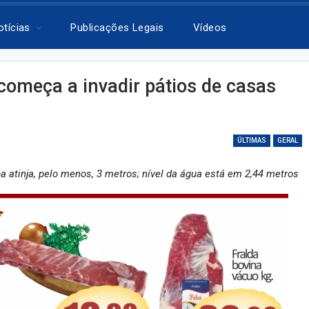
otícias
Publicações Legais
Vídeos
começa a invadir pátios de casas
ÚLTIMAS
GERAL
ba atinja, pelo menos, 3 metros; nível da água está em 2,44 metros