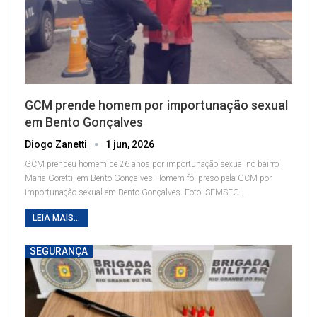
GCM prende homem por importunação sexual
em Bento Gonçalves
Diogo Zanetti
1 jun, 2026
GCM prendeu homem de 26 anos por importunação sexual no bairro
Maria Goretti, em Bento Gonçalves
Homem foi preso pela GCM por
importunação sexual em Bento Gonçalves. Foto: SEMSEG
…
LEIA MAIS...
SEGURANÇA