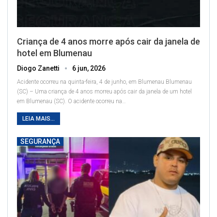
Criança de 4 anos morre após cair da janela de
hotel em Blumenau
Diogo Zanetti
6 jun, 2026
Acidente ocorreu na quinta-feira, 4 de junho, em Blumenau
Blumenau
(SC) – Uma criança de 4 anos morreu após cair da janela de um hotel
em Blumenau (SC). O acidente ocorreu na
…
LEIA MAIS...
SEGURANÇA