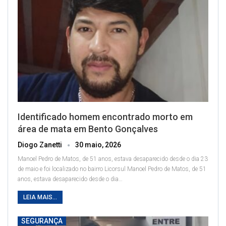
Identificado homem encontrado morto em
área de mata em Bento Gonçalves
Diogo Zanetti
30 maio, 2026
Manoel Pedro de Matos, de 51 anos, estava desaparecido desde o dia 23
de maio e foi localizado no bairro Licorsul
Manoel Pedro de Matos, de 51
anos, estava desaparecido desde o dia
…
LEIA MAIS...
SEGURANÇA