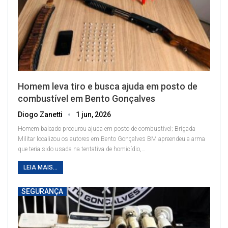
Homem leva tiro e busca ajuda em posto de
combustível em Bento Gonçalves
Diogo Zanetti
1 jun, 2026
Homem baleado procurou ajuda em posto de combustível; Brigada
Militar localizou os autores em Bento Gonçalves
BM apreendeu a arma
que teria sido usada na tentativa de homicídio,
…
LEIA MAIS...
SEGURANÇA