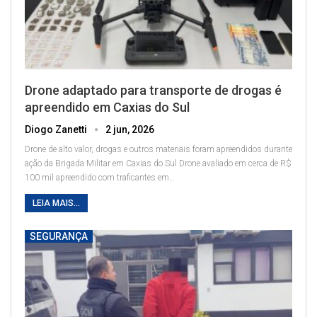
Drone adaptado para transporte de drogas é
apreendido em Caxias do Sul
Diogo Zanetti
2 jun, 2026
Drone de alto valor, drogas e outros materiais foram apreendidos durante
ação da Brigada Militar em Caxias do Sul
Drone avaliado em cerca de R$
100 mil apreendido com traficantes em
…
LEIA MAIS...
SEGURANÇA