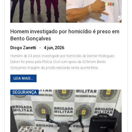
Homem investigado por homicídio é preso em
Bento Gonçalves
Diogo Zanetti
4 jun, 2026
Homem de 24 anos investigado por homicídio de Deimer Rodrigues
Detoni foi preso pela Polícia Civil com apoio da GCM em Bento
Gonçalves
Imagem da prisão realizada nesta quinta-feira
…
LEIA MAIS...
SEGURANÇA