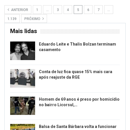
ANTERIOR
1
…
3
4
5
6
7
…
1.139
PRÓXIMO
Mais lidas
Eduardo Leite e Thalis Bolzan terminam
casamento
Conta de luz fica quase 15% mais cara
após reajuste da RGE
Homem de 69 anos é preso por homicídio
no bairro Licorsul,…
Balsa de Santa Bárbara volta a funcionar