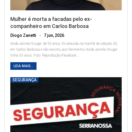
Mulher é morta a facadas pelo ex-
companheiro em Carlos Barbosa
Diogo Zanetti
7 jun, 2026
Iloide Jannke Gruger, de 55 anos, foi atacada na manhã de sábado (6)
em Carlos Barbosa e não resistiu aos ferimentos
Iloide Jannke Gruger
tinha 55 anos. Foto: Reprodução/Facebook
…
LEIA MAIS...
SEGURANÇA