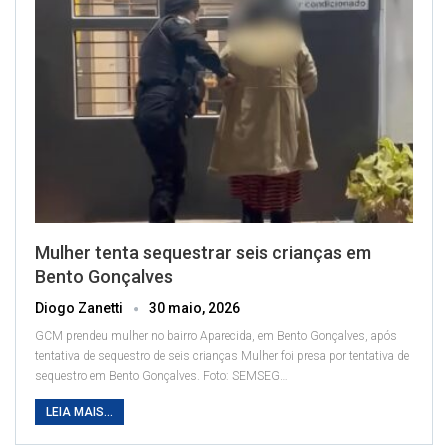
Mulher tenta sequestrar seis crianças em
Bento Gonçalves
Diogo Zanetti
30 maio, 2026
GCM prendeu mulher no bairro Aparecida, em Bento Gonçalves, após
tentativa de sequestro de seis crianças
Mulher foi presa por tentativa de
sequestro em Bento Gonçalves. Foto: SEMSEG
…
LEIA MAIS...