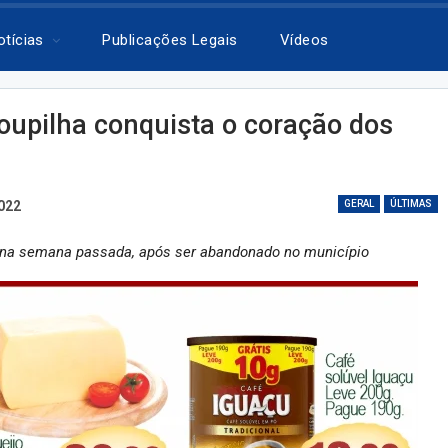
otícias
Publicações Legais
Vídeos
upilha conquista o coração dos
022
GERAL
ÚLTIMAS
ão na semana passada, após ser abandonado no município