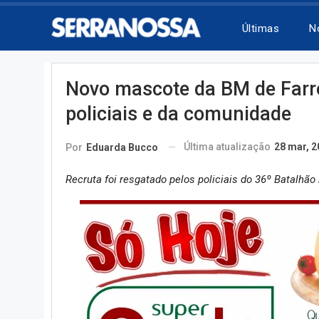
Últimas
N
Novo mascote da BM de Farro
policiais e da comunidade
Última atualização
28 mar, 2
Por
Eduarda Bucco
Recruta foi resgatado pelos policiais do 36º Batalh