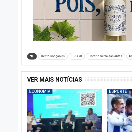
Bento Gonçalves
BR-470
Horário Serra das Antas
h
VER MAIS NOTÍCIAS
ECONOMIA
ESPORTE