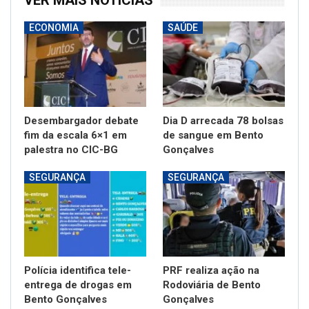
VER MAIS NOTÍCIAS
ECONOMIA
SAÚDE
Desembargador debate
Dia D arrecada 78 bolsas
fim da escala 6×1 em
de sangue em Bento
palestra no CIC-BG
Gonçalves
SEGURANÇA
SEGURANÇA
Polícia identifica tele-
PRF realiza ação na
entrega de drogas em
Rodoviária de Bento
Bento Gonçalves
Gonçalves