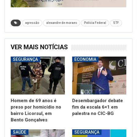
agressão
alexandre de moraes
Polícia Federal
STF
VER MAIS NOTÍCIAS
SEGURANÇA
ECONOMIA
Homem de 69 anos é
Desembargador debate
preso por homicídio no
fim da escala 6×1 em
bairro Licorsul, em
palestra no CIC-BG
Bento Gonçalves
SAÚDE
SEGURANÇA