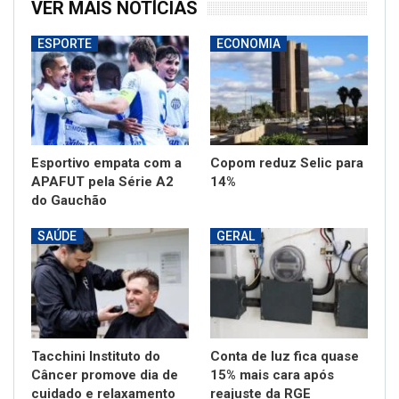
VER MAIS NOTÍCIAS
ESPORTE
ECONOMIA
Esportivo empata com a
Copom reduz Selic para
APAFUT pela Série A2
14%
do Gauchão
SAÚDE
GERAL
Tacchini Instituto do
Conta de luz fica quase
Câncer promove dia de
15% mais cara após
cuidado e relaxamento
reajuste da RGE