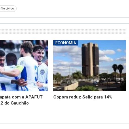
file cívico
ECONOMIA
empata com a APAFUT
Copom reduz Selic para 14%
A2 do Gauchão