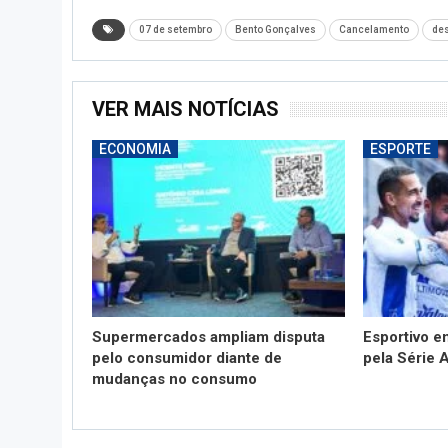
07 de setembro
Bento Gonçalves
Cancelamento
des
VER MAIS NOTÍCIAS
ECONOMIA
ESPORTE
Supermercados ampliam disputa
Esportivo 
pelo consumidor diante de
pela Série 
mudanças no consumo