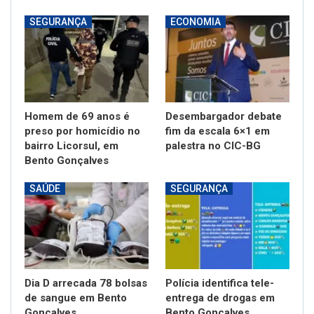
SEGURANÇA
ECONOMIA
Homem de 69 anos é
Desembargador debate
preso por homicídio no
fim da escala 6×1 em
bairro Licorsul, em
palestra no CIC-BG
Bento Gonçalves
SAÚDE
SEGURANÇA
Dia D arrecada 78 bolsas
Polícia identifica tele-
de sangue em Bento
entrega de drogas em
Gonçalves
Bento Gonçalves