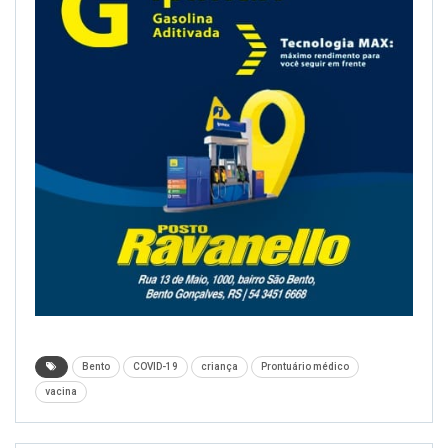
Bento
COVID-19
criança
Prontuário médico
vacina