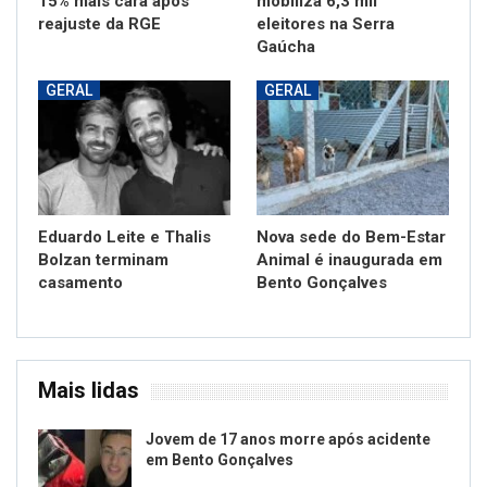
15% mais cara após
mobiliza 6,3 mil
reajuste da RGE
eleitores na Serra
Gaúcha
GERAL
GERAL
Eduardo Leite e Thalis
Nova sede do Bem-Estar
Bolzan terminam
Animal é inaugurada em
casamento
Bento Gonçalves
Mais lidas
Jovem de 17 anos morre após acidente
em Bento Gonçalves