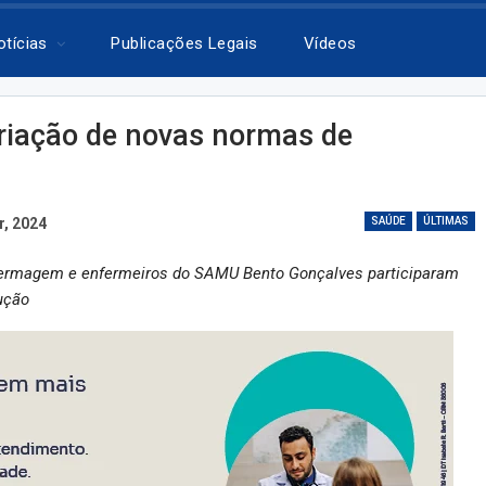
otícias
Publicações Legais
Vídeos
riação de novas normas de
r, 2024
SAÚDE
ÚLTIMAS
enfermagem e enfermeiros do SAMU Bento Gonçalves participaram
ução