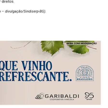
direitos.
to – divulgação/Sindiserp-BG).