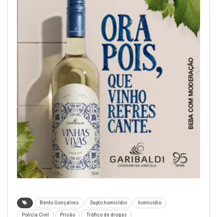
Bento Gonçalves
Duplo homicídio
homicídio
Polícia Civil
Prisão
Tráfico de drogas