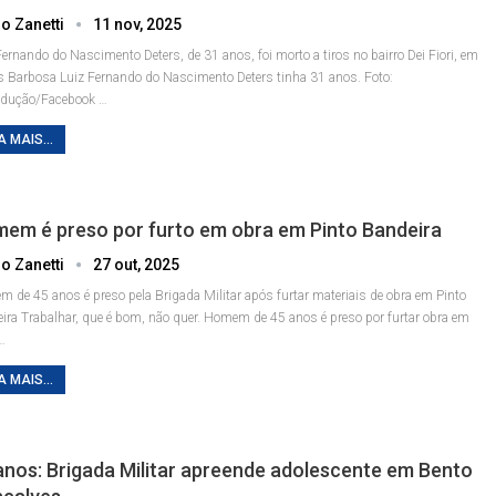
o Zanetti
11 nov, 2025
Fernando do Nascimento Deters, de 31 anos, foi morto a tiros no bairro Dei Fiori, em
s Barbosa
Luiz Fernando do Nascimento Deters tinha 31 anos. Foto:
odução/Facebook
…
A MAIS...
em é preso por furto em obra em Pinto Bandeira
o Zanetti
27 out, 2025
 de 45 anos é preso pela Brigada Militar após furtar materiais de obra em Pinto
eira
Trabalhar, que é bom, não quer. Homem de 45 anos é preso por furtar obra em
…
A MAIS...
anos: Brigada Militar apreende adolescente em Bento