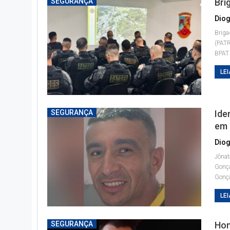
SEGURANÇA
Bri
Diog
Briga
(PAT
BPA
LEI
SEGURANÇA
Ide
em 
Diog
Jônat
Gonç
Gonça
LEI
SEGURANÇA
Hom