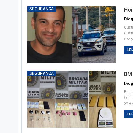
SEGURANÇA
Hom
Diog
Gusta
Gusta
Gonça
LEI
SEGURANÇA
BM 
Diog
Briga
Começ
3º B
LEI