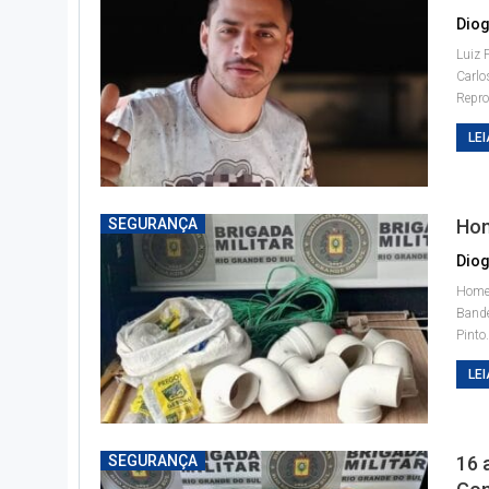
Diog
Luiz 
Carlo
Repr
LEI
SEGURANÇA
Hom
Diog
Homem
Band
Pinto
LEI
SEGURANÇA
16 