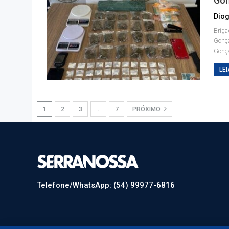
Gon
Diog
Briga
Gonç
Gonç
LEI
1
2
3
…
7
PRÓXIMO
Telefone/WhatsApp: (54) 99977-6816