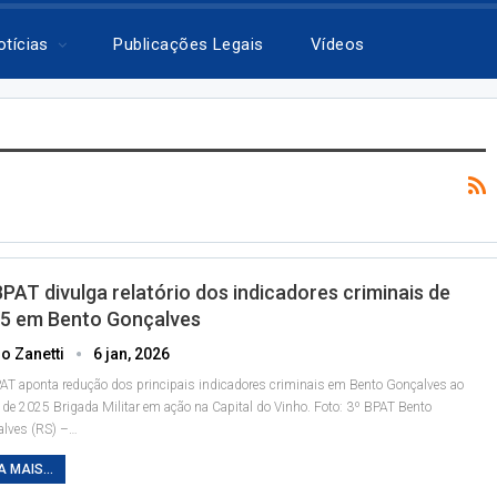
otícias
Publicações Legais
Vídeos
BPAT divulga relatório dos indicadores criminais de
5 em Bento Gonçalves
o Zanetti
6 jan, 2026
AT aponta redução dos principais indicadores criminais em Bento Gonçalves ao
 de 2025
Brigada Militar em ação na Capital do Vinho. Foto: 3º BPAT
Bento
lves (RS) –
…
A MAIS...