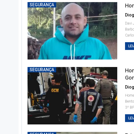
SEGURANÇA
Hom
Diog
Davi 
Barbo
Carlo
LEI
SEGURANÇA
Hom
Gon
Diog
Homem
Bent
3º B
LEI