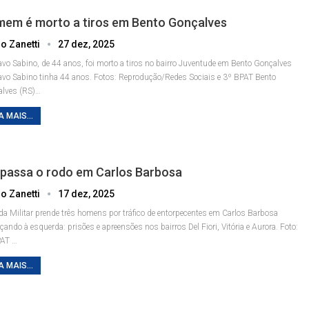
em é morto a tiros em Bento Gonçalves
o Zanetti
27 dez, 2025
vo Sabino, de 44 anos, foi morto a tiros no bairro Juventude em Bento Gonçalves
vo Sabino tinha 44 anos. Fotos: Reprodução/Redes Sociais e 3º BPAT
Bento
lves (RS)
…
A MAIS...
passa o rodo em Carlos Barbosa
o Zanetti
17 dez, 2025
da Militar prende três homens por tráfico de entorpecentes em Carlos Barbosa
ando à esquerda: prisões e apreensões nos bairros Del Fiori, Vitória e Aurora. Foto:
PAT
…
A MAIS...