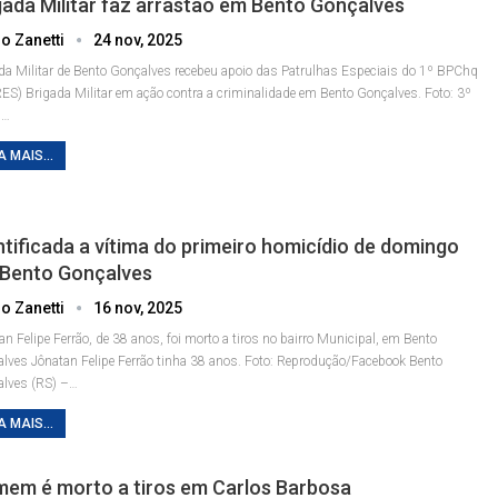
gada Militar faz arrastão em Bento Gonçalves
o Zanetti
24 nov, 2025
da Militar de Bento Gonçalves recebeu apoio das Patrulhas Especiais do 1º BPChq
RES)
Brigada Militar em ação contra a criminalidade em Bento Gonçalves. Foto: 3º
T
…
A MAIS...
ntificada a vítima do primeiro homicídio de domingo
Bento Gonçalves
o Zanetti
16 nov, 2025
an Felipe Ferrão, de 38 anos, foi morto a tiros no bairro Municipal, em Bento
alves
Jônatan Felipe Ferrão tinha 38 anos. Foto: Reprodução/Facebook
Bento
lves (RS) –
…
A MAIS...
em é morto a tiros em Carlos Barbosa