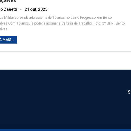
çalves
o Zanetti
21 out, 2025
da Militar apreende adolescente de 16 anos no bairro Progresso, em Bento
alves
Com 16 anos, já poderia assinar a Carteira de Trabalho. Foto: 3º BPAT
Bento
alves
…
A MAIS...
S