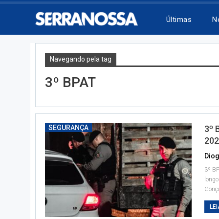
Últimas
N
Navegando pela tag
3º BPAT
SEGURANÇA
3º 
202
Diog
3º BP
longo
Gonça
LEI