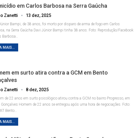
icídio em Carlos Barbosa na Serra Gaúcha
o Zanetti
13 dez, 2025
Júnior Bampi, de 38 anos, foi morto por disparo de arma de fogo em Carlos
sa, na Serra Gaúcha
Davi Júnior Bampi tinha 38 anos. Foto: Reprodução/Facebook
s Barbosa
…
A MAIS...
em em surto atira contra a GCM em Bento
çalves
o Zanetti
8 dez, 2025
 de 22 anos em surto psicológico atirou contra a GCM no bairro Progresso, em
o Gonçalves
Homem de 22 anos se entregou após uma hora de negociações. Foto:
PAT
Bento
…
A MAIS...