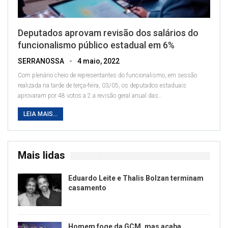
Deputados aprovam revisão dos salários do
funcionalismo público estadual em 6%
SERRANOSSA
4 maio, 2022
Com plenário cheio de representantes do funcionalismo, em sessão
realizada na tarde de terça-feira, 03/05, os deputados estaduais
aprovaram por 48 votos a 2 a revisão geral anual das
…
LEIA MAIS...
Mais lidas
Eduardo Leite e Thalis Bolzan terminam
casamento
Homem foge da GCM, mas acaba