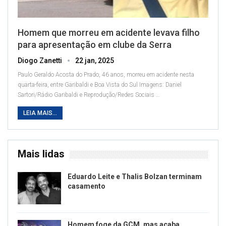
Homem que morreu em acidente levava filho
para apresentação em clube da Serra
Diogo Zanetti
22 jan, 2025
Paulo Geraldo Acosta do Prado, 46 anos, morreu em acidente nesta
quarta-feira, entre Garibaldi e Boa Vista do Sul
Imagens: Daniel
Sartori/Rádio Garibaldi e Reprodução/Redes Sociais
…
LEIA MAIS...
Mais lidas
Eduardo Leite e Thalis Bolzan terminam
casamento
Homem foge da GCM, mas acaba