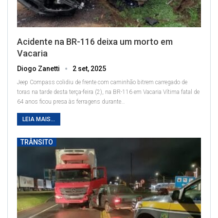
Acidente na BR-116 deixa um morto em
Vacaria
Diogo Zanetti
2 set, 2025
Jeep Compass colidiu de frente com caminhão bitrem carregado de
toras na tarde desta terça-feira (2), na BR-116 em Vacaria
Vítima fatal de
64 anos ficou presa às ferragens durante
…
LEIA MAIS...
TRÂNSITO