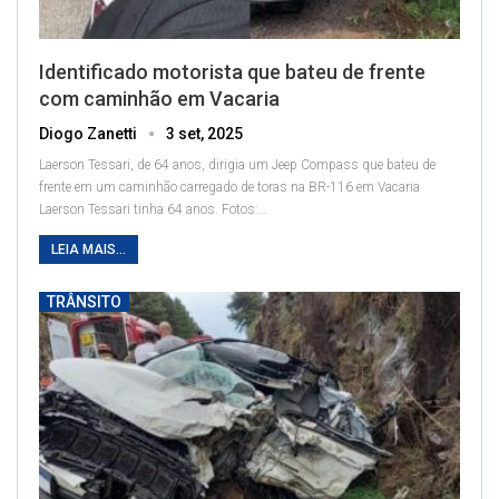
Identificado motorista que bateu de frente
com caminhão em Vacaria
Diogo Zanetti
3 set, 2025
Laerson Tessari, de 64 anos, dirigia um Jeep Compass que bateu de
frente em um caminhão carregado de toras na BR-116 em Vacaria
Laerson Tessari tinha 64 anos. Fotos:
…
LEIA MAIS...
TRÂNSITO