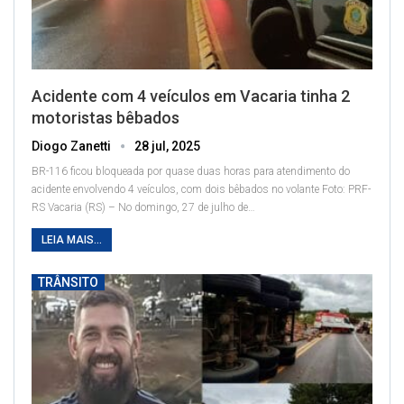
Acidente com 4 veículos em Vacaria tinha 2
motoristas bêbados
Diogo Zanetti
28 jul, 2025
BR-116 ficou bloqueada por quase duas horas para atendimento do
acidente envolvendo 4 veículos, com dois bêbados no volante
Foto: PRF-
RS
Vacaria (RS) – No domingo, 27 de julho de
…
LEIA MAIS...
TRÂNSITO