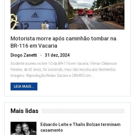
Motorista morre após caminhão tombar na
BR-116 em Vacaria
Diogo Zanetti
31 dez, 2024
Acidente ocorreu no km 10 da BR-116 em Vacaria; Vilmar Cleberson
Ferreira, de 42 anos, foi socorrido, mas não resistiu aos ferimentos
Imagens: Reprodução/Redes Sociais e CBMRS
Um
…
LEIA MAIS...
Mais lidas
Eduardo Leite e Thalis Bolzan terminam
casamento