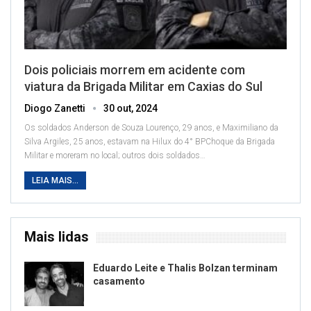
Dois policiais morrem em acidente com
viatura da Brigada Militar em Caxias do Sul
Diogo Zanetti
30 out, 2024
Os soldados Anderson de Souza Lourenço, 29 anos, e Maximiliano da
Silva Argiles, 25 anos, estavam na Hilux do 4° BPChoque da Brigada
Militar e moreram no local; outros dois soldados
…
LEIA MAIS...
Mais lidas
Eduardo Leite e Thalis Bolzan terminam
casamento